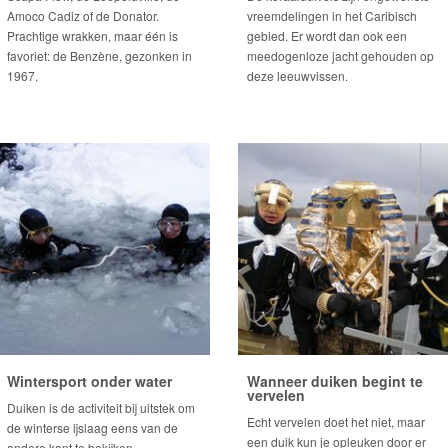
Amoco Cadiz of de Donator.
vreemdelingen in het Caribisch
Prachtige wrakken, maar één is
gebied. Er wordt dan ook een
favoriet: de Benzène, gezonken in
meedogenloze jacht gehouden op
1967.
deze leeuwvissen.
Wintersport onder water
Wanneer duiken begint te
vervelen
Duiken is de activiteit bij uitstek om
Echt vervelen doet het niet, maar
de winterse ijslaag eens van de
een duik kun je opleuken door er
andere kant te bekijken.