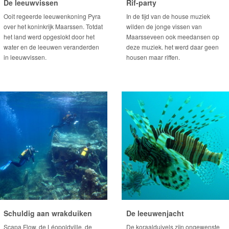
De leeuwvissen
Rif-party
Ooit regeerde leeuwenkoning Pyra
In de tijd van de house muziek
over het koninkrijk Maarssen. Totdat
wilden de jonge vissen van
het land werd opgeslokt door het
Maarsseveen ook meedansen op
water en de leeuwen veranderden
deze muziek. het werd daar geen
in leeuwvissen.
housen maar riffen.
Schuldig aan wrakduiken
De leeuwenjacht
Scapa Flow, de Léopoldville, de
De koraalduivels zijn ongewenste